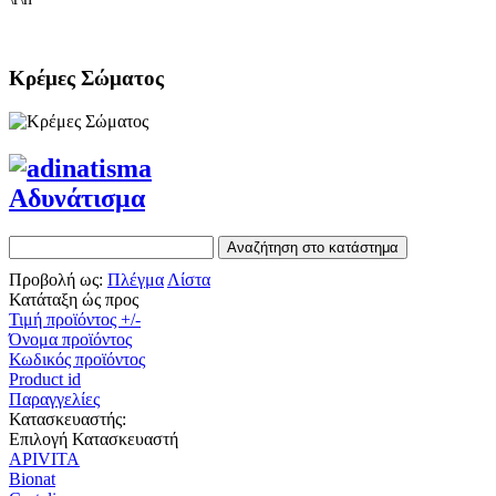
Κρέμες Σώματος
Αδυνάτισμα
Προβολή ως:
Πλέγμα
Λίστα
Κατάταξη ώς προς
Τιμή προϊόντος +/-
Όνομα προϊόντος
Κωδικός προϊόντος
Product id
Παραγγελίες
Κατασκευαστής:
Επιλογή Κατασκευαστή
APIVITA
Bionat