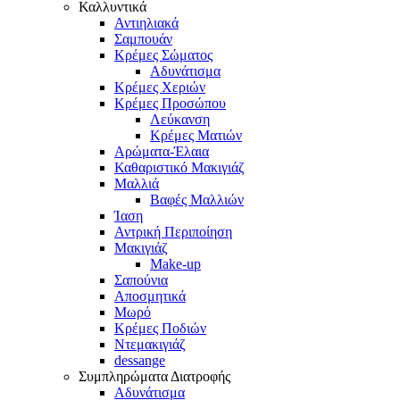
Καλλυντικά
Αντιηλιακά
Σαμπουάν
Κρέμες Σώματος
Αδυνάτισμα
Κρέμες Χεριών
Κρέμες Προσώπου
Λεύκανση
Κρέμες Ματιών
Αρώματα-Έλαια
Καθαριστικό Μακιγιάζ
Μαλλιά
Βαφές Μαλλιών
Ίαση
Αντρική Περιποίηση
Μακιγιάζ
Make-up
Σαπούνια
Αποσμητικά
Μωρό
Κρέμες Ποδιών
Ντεμακιγιάζ
dessange
Συμπληρώματα Διατροφής
Αδυνάτισμα