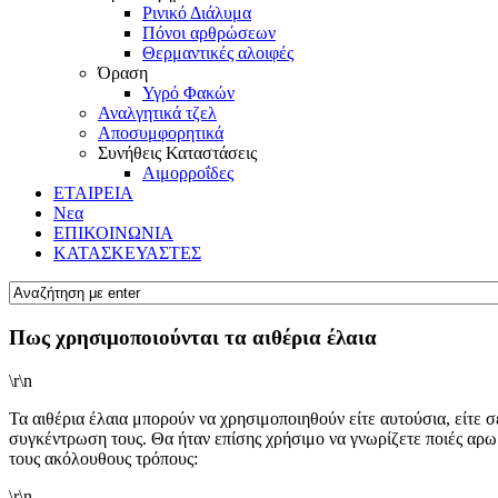
Ρινικό Διάλυμα
Πόνοι αρθρώσεων
Θερμαντικές αλοιφές
Όραση
Υγρό Φακών
Αναλγητικά τζελ
Αποσυμφορητικά
Συνήθεις Καταστάσεις
Αιμορροΐδες
ΕΤΑΙΡΕΙΑ
Νεα
ΕΠΙΚΟΙΝΩΝΙΑ
KΑΤΑΣΚΕΥΑΣΤΕΣ
Πως χρησιμοποιούνται τα αιθέρια έλαια
\r\n
Τα αιθέρια έλαια μπορούν να χρησιμοποιηθούν είτε αυτούσια, είτε σ
συγκέντρωση τους. Θα ήταν επίσης χρήσιμο να γνωρίζετε ποιές αρω
τους ακόλουθους τρόπους:
\r\n