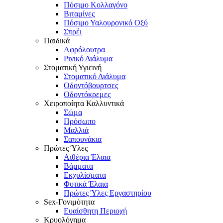
Πόσιμο Κολλαγόνο
Βιταμίνες
Πόσιμο Υαλουρονικό Οξύ
Σπρέι
Παιδικά
Αφρόλουτρα
Ρινικό Διάλυμα
Στοματική Υγιεινή
Στοματικό Διάλυμα
Οδοντόβουρτσες
Οδοντόκρεμες
Χειροποίητα Καλλυντικά
Σώμα
Πρόσωπο
Μαλλιά
Σαπουνάκια
Πρώτες Ύλες
Αιθέρια Έλαια
Βάμματα
Εκχυλίσματα
Φυτικά Έλαια
Πρώτες Ύλες Εργαστηρίου
Sex-Γονιμότητα
Ευαίσθητη Περιοχή
Κρυολόγημα