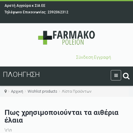
Αρετή Αγγούρα κ ΣΙΑ ΕΕ
Τηλέφωνο Επικοινωνίας: 2392062312
Σύνδεση
Εγγραφή
ΠΛΟΉΓΗΣΗ
Αρχική
Wishlist products
Λίστα Προϊόντων
Πως χρησιμοποιούνται τα αιθέρια
έλαια
\r\n