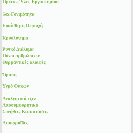
Πρώτες Ύλες Εργαστηρίου
Sex-Γονιμότητα
Ευαίσθητη Περιοχή
Κρυολόγημα
Ρινικό Διάλυμα
Πόνοι αρθρώσεων
Θερμαντικές αλοιφές
Όραση
Υγρό Φακών
Αναλγητικά τζελ
Αποσυμφορητικά
Συνήθεις Καταστάσεις
Αιμορροΐδες