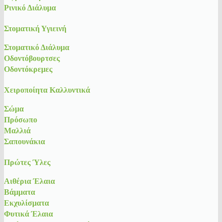
Ρινικό Διάλυμα
Στοματική Υγιεινή
Στοματικό Διάλυμα
Οδοντόβουρτσες
Οδοντόκρεμες
Χειροποίητα Καλλυντικά
Σώμα
Πρόσωπο
Μαλλιά
Σαπουνάκια
Πρώτες Ύλες
Αιθέρια Έλαια
Βάμματα
Εκχυλίσματα
Φυτικά Έλαια