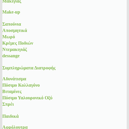
Μακιγιάζ
Make-up
Σαπούνια
Αποσμητικά
Μωρό
Κρέμες Ποδιών
Ντεμακιγιάζ
dessange
Συμπληρώματα Διατροφής
Αδυνάτισμα
Πόσιμο Κολλαγόνο
Βιταμίνες
Πόσιμο Υαλουρονικό Οξύ
Σπρέι
Παιδικά
Αφρόλουτρα