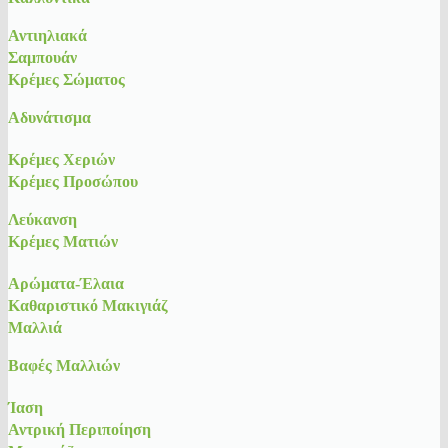
Αντιηλιακά
Σαμπουάν
Κρέμες Σώματος
Αδυνάτισμα
Κρέμες Χεριών
Κρέμες Προσώπου
Λεύκανση
Κρέμες Ματιών
Αρώματα-Έλαια
Καθαριστικό Μακιγιάζ
Μαλλιά
Βαφές Μαλλιών
Ίαση
Αντρική Περιποίηση