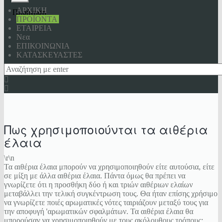
ΑΡΧΙΚΗ
Πλοήγηση
ΠΡΟΪΟΝΤΑ
ΕΤΑΙΡΕΙΑ
Νεα
ΕΠΙΚΟΙΝΩΝΙΑ
KΑΤΑΣΚΕΥΑΣΤΕΣ
Πως χρησιμοποιούνται τα αιθέρια
έλαια
\r\n
Τα αιθέρια έλαια μπορούν να χρησιμοποιηθούν είτε αυτούσια, είτε
σε μίξη με άλλα αιθέρια έλαια. Πάντα όμως θα πρέπει να
γνωρίζετε ότι η προσθήκη δύο ή και τριών αιθέριων ελαίων
μεταβάλλει την τελική συγκέντρωση τους. Θα ήταν επίσης χρήσιμο
να γνωρίζετε ποιές αρωματικές νότες ταιριάζουν μεταξύ τους για
την αποφυγή 'αρωματικών σφαλμάτων. Τα αιθέρια έλαια θα
μπορούσαν να χρησιμοποιηθούν με τους ακόλουθους τρόπους: